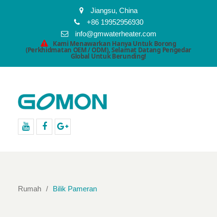
Jiangsu, China
+86 19952956930
info@gmwaterheater.com
Kami Menawarkan Hanya Untuk Borong
(Perkhidmatan OEM / ODM), Selamat Datang Pengedar
Global Untuk Berunding!
Youtube
facebook
Google+
Rumah
Bilik Pameran