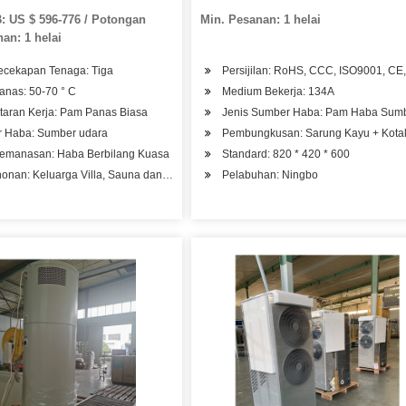
: US $ 596-776 / Potongan
Min. Pesanan: 1 helai
an: 1 helai
ecekapan Tenaga: Tiga
Persijilan: RoHS, CCC, ISO9001, CE
anas: 50-70 ° C
Medium Bekerja: 134A
taran Kerja: Pam Panas Biasa
Jenis Sumber Haba: Pam Haba Sumb
 Haba: Sumber udara
Pembungkusan: Sarung Kayu + Kotak
Pemanasan: Haba Berbilang Kuasa
Standard: 820 * 420 * 600
l, Hospital Kilang
onan: Keluarga Villa, Sauna dan Kolam Renang, Hotel
Pelabuhan: Ningbo