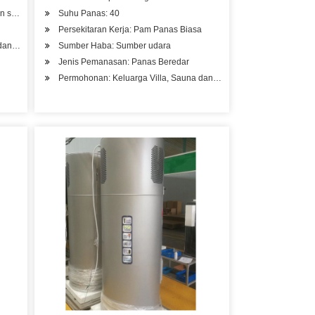
an suhu rendah
Suhu Panas: 40
Persekitaran Kerja: Pam Panas Biasa
dan Kolam Renang, Pangsapuri Pelajar
Sumber Haba: Sumber udara
Jenis Pemanasan: Panas Beredar
i Pelajar, Salun Kecantikan
Permohonan: Keluarga Villa, Sauna dan Kolam Renang