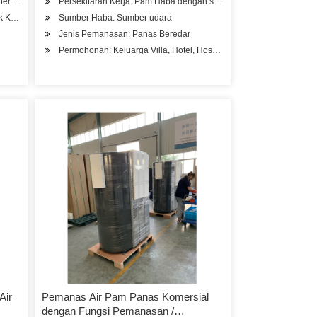
er Darat (GSHP)
Persekitaran Kerja: Pam Haba dengan suhu rendah
 Kertas
Sumber Haba: Sumber udara
Jenis Pemanasan: Panas Beredar
Permohonan: Keluarga Villa, Hotel, Hospital Kilang, Pangsapuri Pe
Air
Pemanas Air Pam Panas Komersial
dengan Fungsi Pemanasan /