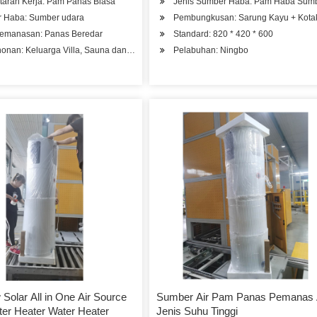
taran Kerja: Pam Panas Biasa
Jenis Sumber Haba: Pam Haba Sumb
 Haba: Sumber udara
Pembungkusan: Sarung Kayu + Kotak
Pemanasan: Panas Beredar
Standard: 820 * 420 * 600
l, Hospital Kilang
onan: Keluarga Villa, Sauna dan Kolam Renang
Pelabuhan: Ningbo
Solar All in One Air Source
Sumber Air Pam Panas Pemanas 
er Heater Water Heater
Jenis Suhu Tinggi