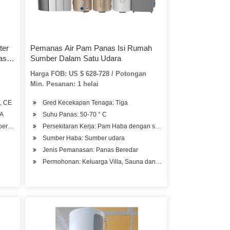
ter
Pemanas Air Pam Panas Isi Rumah
asa
Sumber Dalam Satu Udara
Harga FOB: US $ 628-728 / Potongan
Min. Pesanan: 1 helai
, CE
Gred Kecekapan Tenaga: Tiga
0A
Suhu Panas: 50-70 ° C
ber Udara
Persekitaran Kerja: Pam Haba dengan suhu rendah
Sumber Haba: Sumber udara
Jenis Pemanasan: Panas Beredar
Permohonan: Keluarga Villa, Sauna dan Kolam Renang, Hospital K