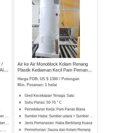
 /
Air ke Air Monoblock Kolam Renang
Air
Plastik Kediaman Kecil Pam Pemanas
SPA Pemanas
Harga FOB: US $ 1300 / Potongan
Min. Pesanan: 1 helai
Gred Kecekapan Tenaga: Satu
Suhu Panas: 50-70 ° C
a
Persekitaran Kerja: Pam Panas Biasa
r air
Sumber Haba: Sumber udara + Sumber air
an Kolam Renang, Hotel, Hospital Kilang, Pangsapuri Pelajar, Salun Kecantikan
Jenis Pemanasan: Haba Berbilang Kuasa
UL, RoHS, SASO, CSA
Permohonan: Sauna dan Kolam Renang