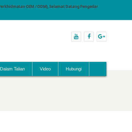
erkhidmatan OEM / ODM), Selamat Datang Pengedar
Youtube
facebook
Google+
Dalam Talian
Video
Hubungi