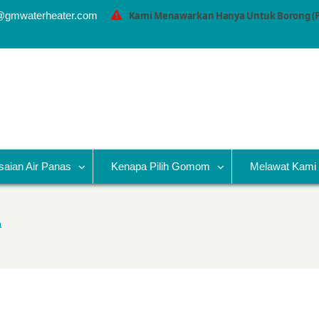
@gmwaterheater.com
Kami Menawarkan Hanya Untuk Borong (P
saian Air Panas
Kenapa Pilih Gomom
Melawat Kami 
a