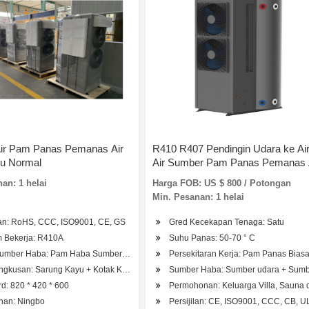
ir Pam Panas Pemanas Air
R410 R407 Pendingin Udara ke Air
hu Normal
Air Sumber Pam Panas Pemanas 
Lulus Ce TUV ISO9001 Sijil
an: 1 helai
Harga FOB: US $ 800 / Potongan
Min. Pesanan: 1 helai
ilan: RoHS, CCC, ISO9001, CE, GS
Gred Kecekapan Tenaga: Satu
 Bekerja: R410A
Suhu Panas: 50-70 ° C
Sumber Haba: Pam Haba Sumber Darat (GSHP)
Persekitaran Kerja: Pam Panas Bias
gkusan: Sarung Kayu + Kotak Kertas
Sumber Haba: Sumber udara + Sumbe
d: 820 * 420 * 600
Permohonan: Keluarga Villa, Sauna d
puri Pelajar, Salun Kecantikan
han: Ningbo
Persijilan: CE, ISO9001, CCC, CB, 