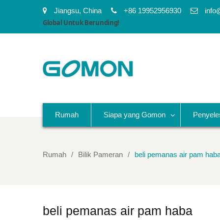
Jiangsu, China
+86 19952956930
info
Global Untuk Berunding!
Rumah
Siapa yang Gomon
Penyele
Rumah
Bilik Pameran
beli pemanas air pam hab
beli pemanas air pam haba