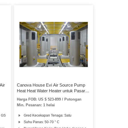
Air
Canova House Evi Air Source Pump
Heat Heat Water Heater untuk Pasar
Eropah -20c Degree Place
Harga FOB: US $ 523-899 / Potongan
Min. Pesanan: 1 helai
, GS
Gred Kecekapan Tenaga: Satu
Suhu Panas: 50-70 ° C