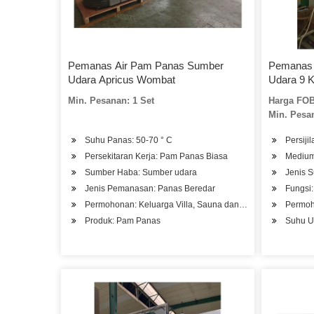
Pemanas Air Pam Panas Sumber
Pemanas 
Udara Apricus Wombat
Udara 9 
Min. Pesanan: 1 Set
Harga FOB
Min. Pesan
Suhu Panas: 50-70 ° C
Persij
Persekitaran Kerja: Pam Panas Biasa
Medium
Sumber Haba: Sumber udara
Jenis 
Jenis Pemanasan: Panas Beredar
Fungsi
Permohonan: Keluarga Villa, Sauna dan Kolam Renang, Hotel
Permoho
Produk: Pam Panas
Suhu Ud