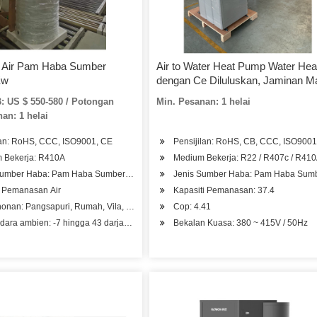
Air Pam Haba Sumber
Air to Water Heat Pump Water Hea
Kw
dengan Ce Diluluskan, Jaminan M
Panjang
: US $ 550-580 / Potongan
Min. Pesanan: 1 helai
an: 1 helai
ilan: RoHS, CCC, ISO9001, CE
Pensijilan: RoHS, CB, CCC, ISO9001
 Bekerja: R410A
Medium Bekerja: R22 / R407c / R41
Sumber Haba: Pam Haba Sumber Udara
Jenis Sumber Haba: Pam Haba Sum
: Pemanasan Air
Kapasiti Pemanasan: 37.4
, Hospital Kilang, Pangsapuri Pelajar, Salun Kecantikan
nan: Pangsapuri, Rumah, Vila, Sekolah, Kilang, Hotel
Cop: 4.41
ara ambien: -7 hingga 43 darjah celcius
Bekalan Kuasa: 380 ~ 415V / 50Hz