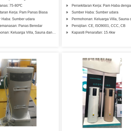
puri Pelajar
anas: 75-80ºC
Persekitaran Kerja: Pam Haba deng
taran Kerja: Pam Panas Biasa
Sumber Haba: Sumber udara
 Haba: Sumber udara
Permohonan: Keluarga Villa, Sauna 
Pemanasan: Panas Beredar
Persijilan: CE, ISO9001, CCC, CB
nan: Keluarga Villa, Sauna dan Kolam Renang, Hotel, Hospital Kilang, Pangsapur
Kapasiti Penarafan: 15.4kw