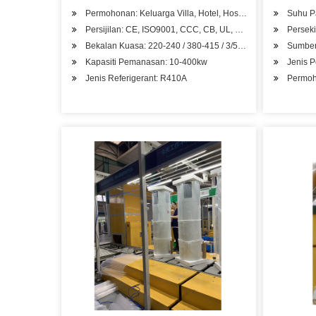
Permohonan: Keluarga Villa, Hotel, Hospital Kilang, Pangsa
Suhu P
Persijilan: CE, ISO9001, CCC, CB, UL, RoHS, SASO, CSA
Perseki
Bekalan Kuasa: 220-240 / 380-415 / 3/50 V / pH / Hz
Sumber
Kapasiti Pemanasan: 10-400kw
Jenis 
Jenis Referigerant: R410A
Permoho