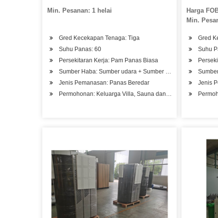
Min. Pesanan: 1 helai
Harga FOB
Min. Pesan
Gred Kecekapan Tenaga: Tiga
Gred K
Suhu Panas: 60
Suhu P
Persekitaran Kerja: Pam Panas Biasa
Perseki
Sumber Haba: Sumber udara + Sumber air
Sumber
Jenis Pemanasan: Panas Beredar
Jenis 
Permohonan: Keluarga Villa, Sauna dan Kolam Renang, Hote
Permoh