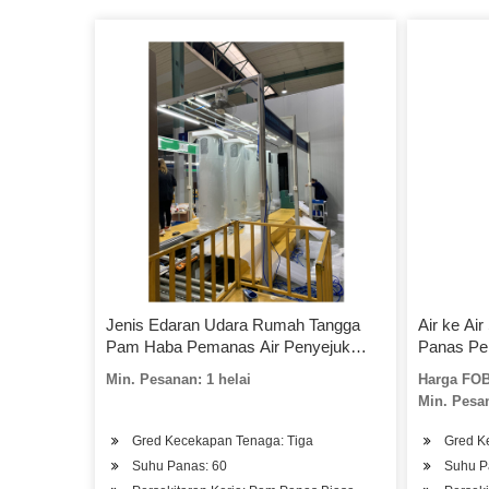
Jenis Edaran Udara Rumah Tangga
Air ke A
Pam Haba Pemanas Air Penyejuk
Panas Pe
Jenis Peredaran
Min. Pesanan: 1 helai
Harga FOB
Min. Pesan
Gred Kecekapan Tenaga: Tiga
Gred K
Suhu Panas: 60
Suhu P