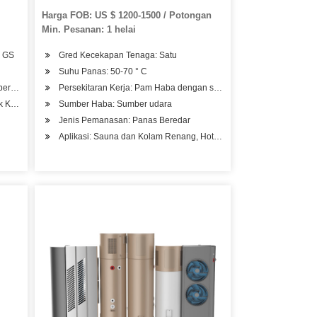
Penyejukan untuk Kegunaan
Harga FOB: US $ 1200-1500 / Potongan
Bangunan
Min. Pesanan: 1 helai
, GS
Gred Kecekapan Tenaga: Satu
Suhu Panas: 50-70 ° C
er Darat (GSHP)
Persekitaran Kerja: Pam Haba dengan suhu rendah
 Kertas
Sumber Haba: Sumber udara
Jenis Pemanasan: Panas Beredar
Aplikasi: Sauna dan Kolam Renang, Hotel, Hospital Kilang, Pangsa