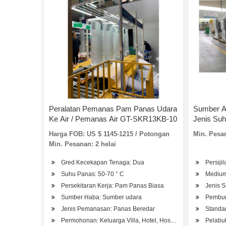
Peralatan Pemanas Pam Panas Udara
Sumber A
Ke Air / Pemanas Air GT-SKR13KB-10
Jenis Su
Harga FOB: US $ 1145-1215 / Potongan
Min. Pesan
Min. Pesanan: 2 helai
Gred Kecekapan Tenaga: Dua
Persij
Suhu Panas: 50-70 ° C
Medium
Persekitaran Kerja: Pam Panas Biasa
Jenis 
Sumber Haba: Sumber udara
Pembun
Jenis Pemanasan: Panas Beredar
Standar
Permohonan: Keluarga Villa, Hotel, Hospital Kilang, Pangsa
Pelabu