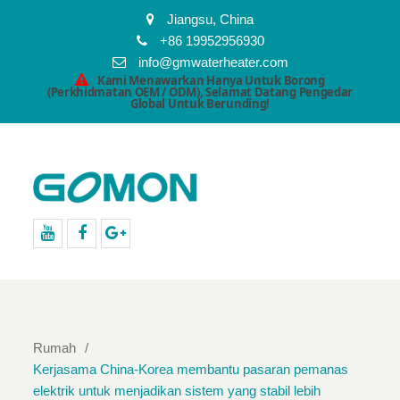
Jiangsu, China
+86 19952956930
info@gmwaterheater.com
Kami Menawarkan Hanya Untuk Borong
(Perkhidmatan OEM / ODM), Selamat Datang Pengedar
Global Untuk Berunding!
Youtube
facebook
Google+
Rumah
Kerjasama China-Korea membantu pasaran pemanas
elektrik untuk menjadikan sistem yang stabil lebih