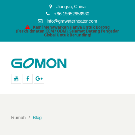
Jiangsu, China
+86 19952956930
info@gmwaterheater.com
Kami Menawarkan Hanya Untuk Borong
(Perkhidmatan OEM / ODM), Selamat Datang Pengedar
Global Untuk Berunding!
Youtube
facebook
Google+
Rumah
Blog