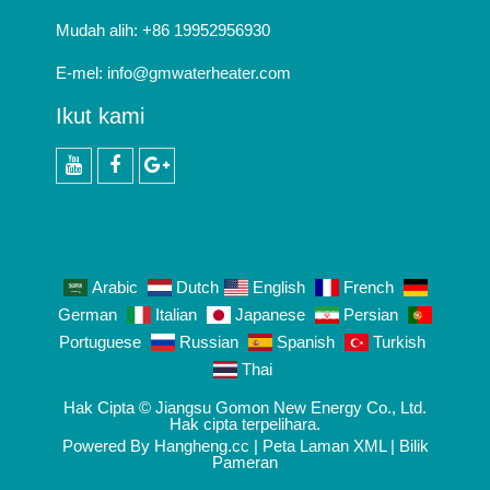
Mudah alih: +86 19952956930
E-mel:
info@gmwaterheater.com
Ikut kami
Youtube
facebook
Google+
Arabic
Dutch
English
French
German
Italian
Japanese
Persian
Portuguese
Russian
Spanish
Turkish
Thai
Hak Cipta © Jiangsu Gomon New Energy Co., Ltd.
Hak cipta terpelihara.
Powered By Hangheng.cc |
Peta Laman XML
|
Bilik
Pameran