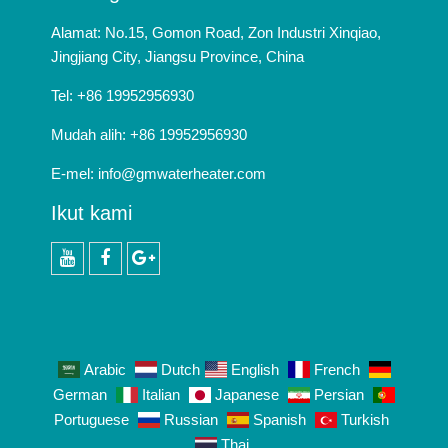
Alamat: No.15, Gomon Road, Zon Industri Xinqiao,
Jingjiang City, Jiangsu Province, China
Tel: +86 19952956930
Mudah alih: +86 19952956930
E-mel:
info@gmwaterheater.com
Ikut kami
Youtube
facebook
Google+
Arabic
Dutch
English
French
German
Italian
Japanese
Persian
Portuguese
Russian
Spanish
Turkish
Thai