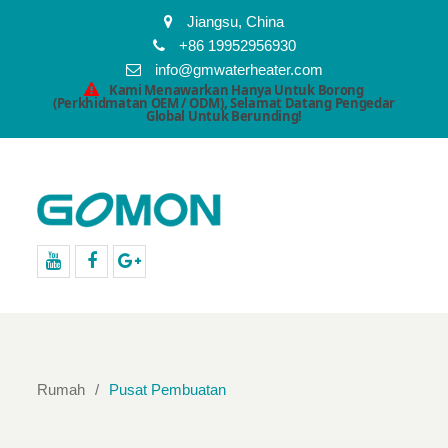
Jiangsu, China
+86 19952956930
info@gmwaterheater.com
Kami Menawarkan Hanya Untuk Borong
(Perkhidmatan OEM / ODM), Selamat Datang Pengedar
Global Untuk Berunding!
Youtube
facebook
Google+
Rumah
Pusat Pembuatan