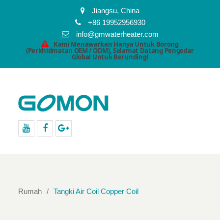
Jiangsu, China
+86 19952956930
info@gmwaterheater.com
Kami Menawarkan Hanya Untuk Borong
(Perkhidmatan OEM / ODM), Selamat Datang Pengedar
Global Untuk Berunding!
Youtube
facebook
Google+
Rumah
Tangki Air Coil Copper Coil