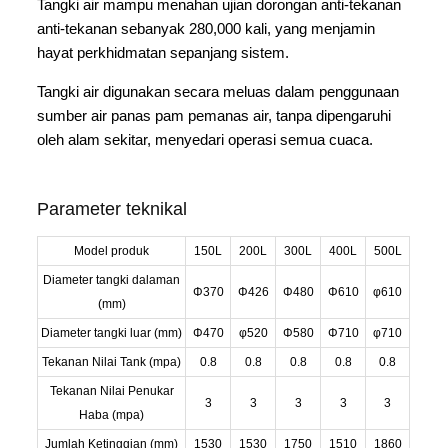
Tangki air mampu menahan ujian dorongan anti-tekanan
anti-tekanan sebanyak 280,000 kali, yang menjamin
hayat perkhidmatan sepanjang sistem.
Tangki air digunakan secara meluas dalam penggunaan
sumber air panas pam pemanas air, tanpa dipengaruhi
oleh alam sekitar, menyedari operasi semua cuaca.
Parameter teknikal
Model produk
150L
200L
300L
400L
500L
Diameter tangki dalaman
Φ370
Φ426
Φ480
Φ610
φ610
(mm)
Diameter tangki luar (mm)
Φ470
φ520
Φ580
Φ710
φ710
Tekanan Nilai Tank (mpa)
0.8
0.8
0.8
0.8
0.8
Tekanan Nilai Penukar
3
3
3
3
3
Haba (mpa)
Jumlah Ketinggian (mm)
1530
1530
1750
1510
1860