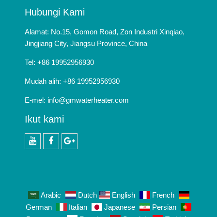
Hubungi Kami
Alamat: No.15, Gomon Road, Zon Industri Xinqiao,
Jingjiang City, Jiangsu Province, China
Tel: +86 19952956930
Mudah alih: +86 19952956930
E-mel:
info@gmwaterheater.com
Ikut kami
Youtube
facebook
Google+
Arabic
Dutch
English
French
German
Italian
Japanese
Persian