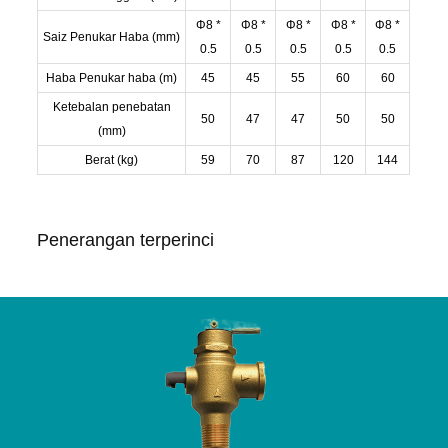
Φ8 *
Φ8 *
Φ8 *
Φ8 *
Φ8 *
Saiz Penukar Haba (mm)
0.5
0.5
0.5
0.5
0.5
Haba Penukar haba (m)
45
45
55
60
60
Ketebalan penebatan
50
47
47
50
50
(mm)
Berat (kg)
59
70
87
120
144
Penerangan terperinci